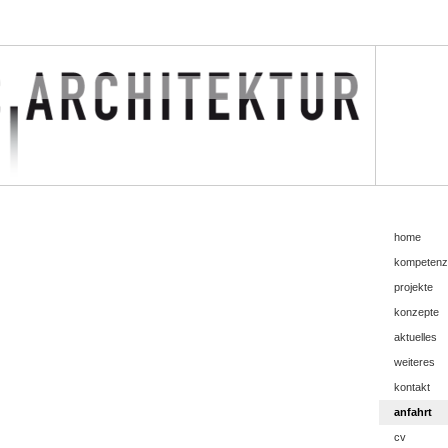
home
kompetenz
projekte
konzepte
aktuelles
weiteres
kontakt
anfahrt
cv