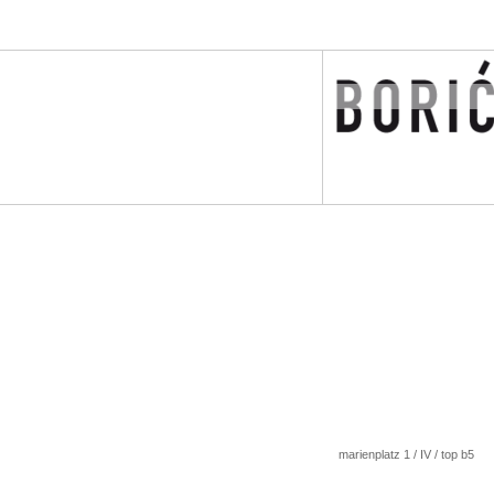
marienplatz 1 / IV / top b5