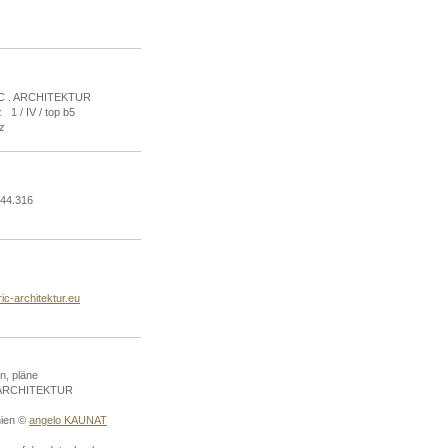
C . ARCHITEKTUR
 1 / IV / top b5
z
444.316
ic-architektur.eu
en, pläne
ARCHITEKTUR
hien ©
angelo KAUNAT