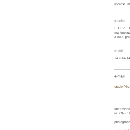
impressum
studio
B O R I 
marienplatz
a-8020 gra
mobil
+43.664.1
e-mail
studio@bor
illustration
© BORIC.
photograp